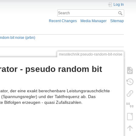
Log In
Recent Changes
Media Manager
Sitemap
andom bit noise (prbn)
messtechnik:pseudo-random-bit-noise
rator - pseudo random bit
ator, der eine exakt berechenbare Leistungsrauschdichte
g (Spannungsregler) und der Taktfrequenz ab. Das
 Bitfolgen erzeugen - quasi Zufallszahlen.