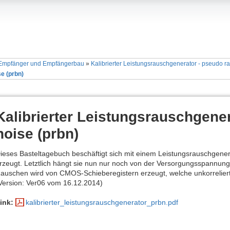
 Empfänger und Empfängerbau
»
Kalibrierter Leistungsrauschgenerator - pseudo r
e (prbn)
Kalibrierter Leistungsrauschgene
noise (prbn)
ieses Basteltagebuch beschäftigt sich mit einem Leistungsrauschgener
rzeugt. Letztlich hängt sie nun nur noch von der Versorgungsspannun
auschen wird von CMOS-Schieberegistern erzeugt, welche unkorrelierte
Version: Ver06 vom 16.12.2014)
ink:
kalibrierter_leistungsrauschgenerator_prbn.pdf