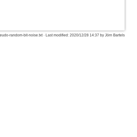
eudo-random-bit-noise.txt
· Last modified:
2020/12/28 14:37
by
Jörn Bartels