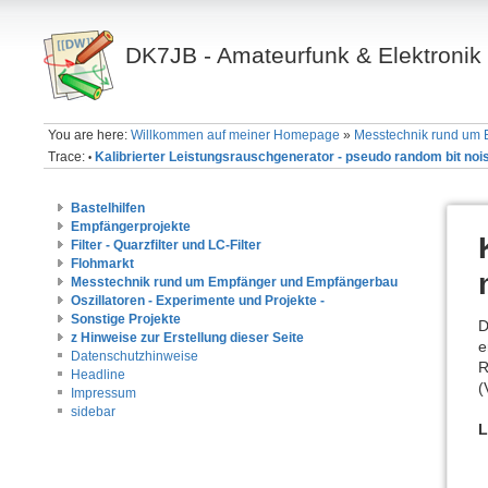
DK7JB - Amateurfunk & Elektronik
You are here:
Willkommen auf meiner Homepage
»
Messtechnik rund um
Trace:
Kalibrierter Leistungsrauschgenerator - pseudo random bit nois
•
Bastelhilfen
Empfängerprojekte
Filter - Quarzfilter und LC-Filter
Flohmarkt
Messtechnik rund um Empfänger und Empfängerbau
Oszillatoren - Experimente und Projekte -
Sonstige Projekte
D
z Hinweise zur Erstellung dieser Seite
e
Datenschutzhinweise
R
Headline
(
Impressum
sidebar
L