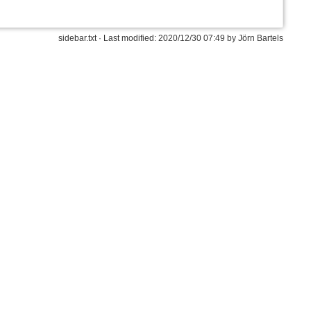
sidebar.txt
· Last modified:
2020/12/30 07:49
by
Jörn Bartels