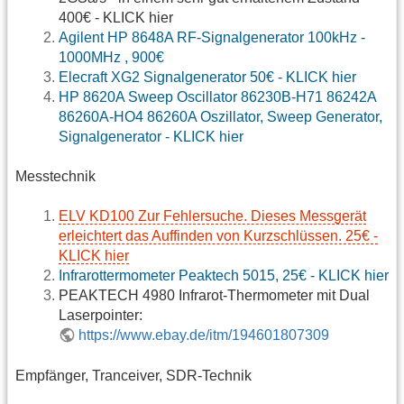
400€ - KLICK hier
Agilent HP 8648A RF-Signalgenerator 100kHz -
1000MHz , 900€
Elecraft XG2 Signalgenerator 50€ - KLICK hier
HP 8620A Sweep Oscillator 86230B-H71 86242A
86260A-HO4 86260A Oszillator, Sweep Generator,
Signalgenerator - KLICK hier
Messtechnik
ELV KD100 Zur Fehlersuche. Dieses Messgerät
erleichtert das Auffinden von Kurzschlüssen. 25€ -
KLICK hier
Infrarottermometer Peaktech 5015, 25€ - KLICK hier
PEAKTECH 4980 Infrarot-Thermometer mit Dual
Laserpointer:
https://www.ebay.de/itm/194601807309
Empfänger, Tranceiver, SDR-Technik