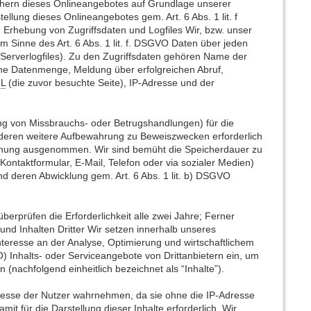
hern dieses Onlineangebotes auf Grundlage unserer
ellung dieses Onlineangebotes gem. Art. 6 Abs. 1 lit. f
Erhebung von Zugriffsdaten und Logfiles Wir, bzw. unser
m Sinne des Art. 6 Abs. 1 lit. f. DSGVO Daten über jeden
e Serverlogfiles). Zu den Zugriffsdaten gehören Name der
ne Datenmenge, Meldung über erfolgreichen Abruf,
L
(die zuvor besuchte Seite), IP-Adresse und der
ung von Missbrauchs- oder Betrugshandlungen) für die
deren weitere Aufbewahrung zu Beweiszwecken erforderlich
Löschung ausgenommen. Wir sind bemüht die Speicherdauer zu
ontaktformular, E-Mail, Telefon oder via sozialer Medien)
d deren Abwicklung gem. Art. 6 Abs. 1 lit. b) DSGVO
überprüfen die Erforderlichkeit alle zwei Jahre; Ferner
und Inhalten Dritter Wir setzen innerhalb unseres
nteresse an der Analyse, Optimierung und wirtschaftlichem
O) Inhalts- oder Serviceangebote von Drittanbietern ein, um
 (nachfolgend einheitlich bezeichnet als “Inhalte”).
-Adresse der Nutzer wahrnehmen, da sie ohne die IP-Adresse
it für die Darstellung dieser Inhalte erforderlich. Wir