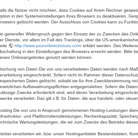
alls die Nutzer nicht möchten, dass Cookies auf ihrem Rechner gespe
ption in den Systemeinstellungen ihres Browsers zu deaktivieren. Ge
rowsers gelöscht werden. Der Ausschluss von Cookies kann zu Funkti
in genereller Widerspruch gegen den Einsatz der zu Zwecken des Onlin
er Dienste, vor allem im Fall des Trackings, über die US-amerikanisch
eite
http://www.youronlinechoices.com/
erklärt werden. Des Weitere
bschaltung in den Einstellungen des Browsers erreicht werden. Bitte b
ieses Onlineangebotes genutzt werden können.
öschung von Daten Die von uns verarbeiteten Daten werden nach Maßg
erarbeitung eingeschränkt. Sofern nicht im Rahmen dieser Datenschut
espeicherten Daten gelöscht, sobald sie für ihre Zweckbestimmung nic
esetzlichen Aufbewahrungspflichten entgegenstehen. Sofern die Daten n
ulässige Zwecke erforderlich sind, wird deren Verarbeitung eingeschrän
wecke verarbeitet. Das gilt z.B. für Daten, die aus handels- oder ste
osting Die von uns in Anspruch genommenen Hosting-Leistungen diene
nfrastruktur- und Plattformdienstleistungen, Rechenkapazität, Speiche
echnische Wartungsleistungen, die wir zum Zwecke des Betriebs diese
ierbei verarbeiten wir, bzw. unser Hostinganbieter Bestandsdaten, Kon