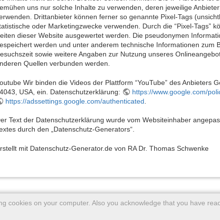
emühen uns nur solche Inhalte zu verwenden, deren jeweilige Anbieter d
erwenden. Drittanbieter können ferner so genannte Pixel-Tags (unsich
tatistische oder Marketingzwecke verwenden. Durch die “Pixel-Tags” k
eiten dieser Website ausgewertet werden. Die pseudonymen Informati
espeichert werden und unter anderem technische Informationen zum 
esuchszeit sowie weitere Angaben zur Nutzung unseres Onlineangebote
nderen Quellen verbunden werden.
outube Wir binden die Videos der Plattform “YouTube” des Anbieters 
4043, USA, ein. Datenschutzerklärung:
https://www.google.com/polic
https://adssettings.google.com/authenticated
.
er Text der Datenschutzerklärung wurde vom Websiteinhaber angepasst.
extes durch den „Datenschutz-Generators“.
rstellt mit Datenschutz-Generator.de von RA Dr. Thomas Schwenke
ing cookies on your computer. Also you acknowledge that you have read