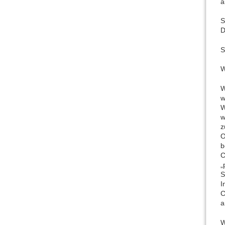
a
S
D
S
W
W
w
W
w
z
O
b
C
„
S
I
C
a
W