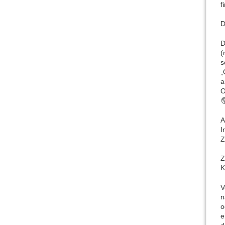
f
D
D
(
s
„
a
O
A
I
Z
Z
K
V
n
o
e