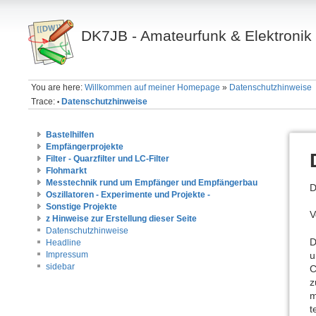
DK7JB - Amateurfunk & Elektronik
You are here:
Willkommen auf meiner Homepage
»
Datenschutzhinweise
Trace:
Datenschutzhinweise
•
Bastelhilfen
Empfängerprojekte
Filter - Quarzfilter und LC-Filter
Flohmarkt
Messtechnik rund um Empfänger und Empfängerbau
D
Oszillatoren - Experimente und Projekte -
Sonstige Projekte
V
z Hinweise zur Erstellung dieser Seite
Datenschutzhinweise
D
Headline
u
Impressum
sidebar
C
z
m
t