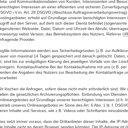
eta- und Kommunikationsdaten von Kunden, Interessenten und Besuc
erechtigten Interessen an einer effizienten und sicheren Zurverfügungst
SGVO i.V.m. Art. 28 DSGVO (Abschluss Auftragsverarbeitungsvertrag). 
ostinganbieter, erhebt auf Grundlage unserer berechtigten Interessen i
ugriff auf den Server, auf dem sich dieser Dienst befindet (sogenannt
bgerufenen Webseite, Datei, Datum und Uhrzeit des Abrufs, übertrage
rowsertyp nebst Version, das Betriebssystem des Nutzers, Referrer
UR
nfragende Provider.
ogfile-Informationen werden aus Sicherheitsgründen (z.B. zur Aufklär
auer von maximal 14 Tagen gespeichert und danach gelöscht. Daten, 
st, sind bis zur endgültigen Klärung des jeweiligen Vorfalls von der 
eringern. Kontaktaufnahme Bei der Kontaktaufnahme mit uns (z.B. per K
erden die Angaben des Nutzers zur Bearbeitung der Kontaktanfrage un
erarbeitet.
ir löschen die Anfragen, sofern diese nicht mehr erforderlich sind. Wir 
elten die gesetzlichen Archivierungspflichten. Einbindung von Diensten 
nlineangebotes auf Grundlage unserer berechtigten Interessen (d.h. I
etrieb unseres Onlineangebotes im Sinne des Art. 6 Abs. 1 lit. f. DSGV
eren Inhalte und Services, wie z.B. Videos oder Schriftarten einzubinden
ies setzt immer voraus, dass die Drittanbieter dieser Inhalte, die IP
ie Inhalte nicht an deren Browser senden könnten. Die IP-Adresse ist dam