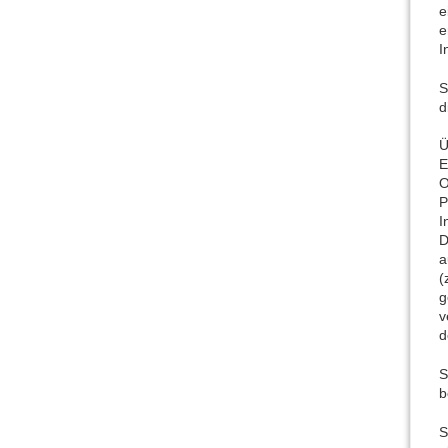
e
e
I
S
d
Ü
E
O
P
I
D
a
(
g
v
d
S
b
S