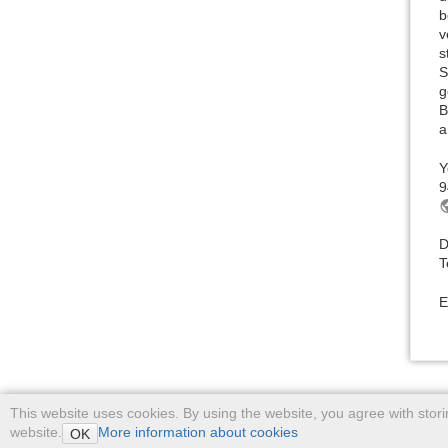
b
v
s
S
g
B
a
Y
9
D
T
E
This website uses cookies. By using the website, you agree with stor
website.
More information about cookies
OK