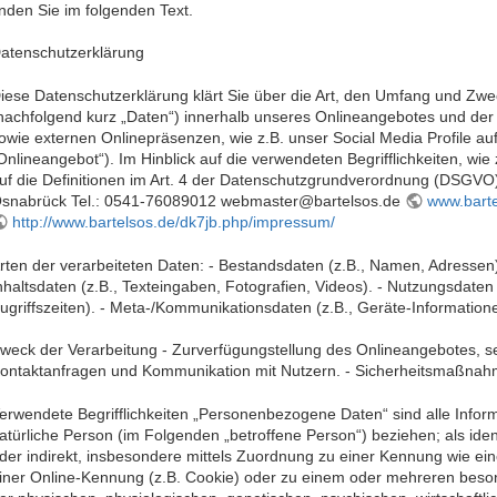
inden Sie im folgenden Text.
atenschutzerklärung
iese Datenschutzerklärung klärt Sie über die Art, den Umfang und Z
nachfolgend kurz „Daten“) innerhalb unseres Onlineangebotes und der
owie externen Onlinepräsenzen, wie z.B. unser Social Media Profile a
Onlineangebot“). Im Hinblick auf die verwendeten Begrifflichkeiten, wie 
uf die Definitionen im Art. 4 der Datenschutzgrundverordnung (DSGVO
snabrück Tel.: 0541-76089012 webmaster@bartelsos.de
www.barte
http://www.bartelsos.de/dk7jb.php/impressum/
rten der verarbeiteten Daten: - Bestandsdaten (z.B., Namen, Adressen)
nhaltsdaten (z.B., Texteingaben, Fotografien, Videos). - Nutzungsdaten
ugriffszeiten). - Meta-/Kommunikationsdaten (z.B., Geräte-Information
weck der Verarbeitung - Zurverfügungstellung des Onlineangebotes, se
ontaktanfragen und Kommunikation mit Nutzern. - Sicherheitsmaßnah
erwendete Begrifflichkeiten „Personenbezogene Daten“ sind alle Informati
atürliche Person (im Folgenden „betroffene Person“) beziehen; als ident
der indirekt, insbesondere mittels Zuordnung zu einer Kennung wie 
iner Online-Kennung (z.B. Cookie) oder zu einem oder mehreren beson