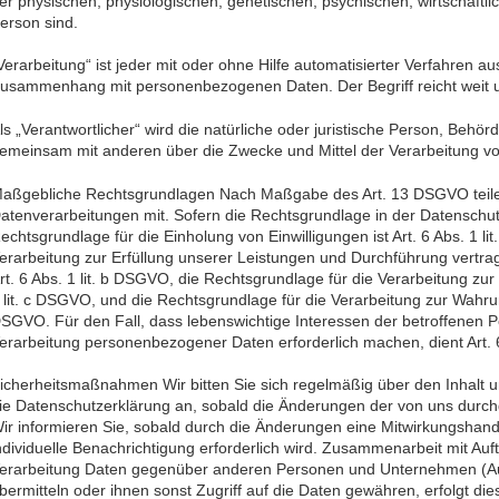
er physischen, physiologischen, genetischen, psychischen, wirtschaftlich
erson sind.
Verarbeitung“ ist jeder mit oder ohne Hilfe automatisierter Verfahren 
usammenhang mit personenbezogenen Daten. Der Begriff reicht weit u
ls „Verantwortlicher“ wird die natürliche oder juristische Person, Behörd
emeinsam mit anderen über die Zwecke und Mittel der Verarbeitung v
aßgebliche Rechtsgrundlagen Nach Maßgabe des Art. 13 DSGVO teilen
atenverarbeitungen mit. Sofern die Rechtsgrundlage in der Datenschutz
echtsgrundlage für die Einholung von Einwilligungen ist Art. 6 Abs. 1 li
erarbeitung zur Erfüllung unserer Leistungen und Durchführung vertr
rt. 6 Abs. 1 lit. b DSGVO, die Rechtsgrundlage für die Verarbeitung zur E
 lit. c DSGVO, und die Rechtsgrundlage für die Verarbeitung zur Wahrung 
SGVO. Für den Fall, dass lebenswichtige Interessen der betroffenen P
erarbeitung personenbezogener Daten erforderlich machen, dient Art. 
icherheitsmaßnahmen Wir bitten Sie sich regelmäßig über den Inhalt u
ie Datenschutzerklärung an, sobald die Änderungen der von uns durch
ir informieren Sie, sobald durch die Änderungen eine Mitwirkungshandlu
ndividuelle Benachrichtigung erforderlich wird. Zusammenarbeit mit Au
erarbeitung Daten gegenüber anderen Personen und Unternehmen (Auftr
bermitteln oder ihnen sonst Zugriff auf die Daten gewähren, erfolgt di