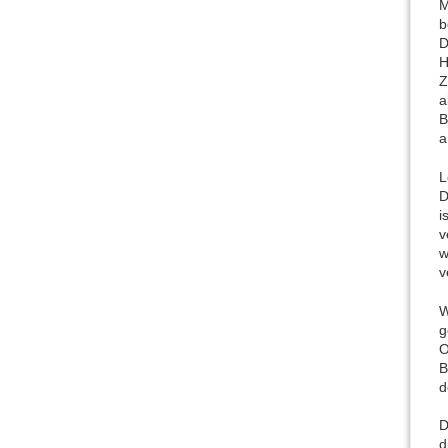
M
b
D
H
Z
a
B
a
L
D
i
v
w
v
W
g
O
B
d
D
d