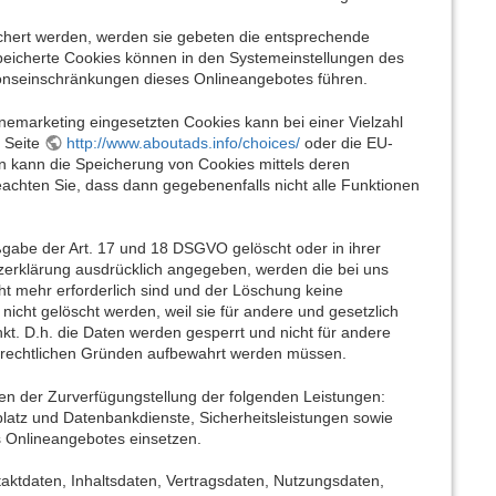
ichert werden, werden sie gebeten die entsprechende
speicherte Cookies können in den Systemeinstellungen des
onseinschränkungen dieses Onlineangebotes führen.
emarketing eingesetzten Cookies kann bei einer Vielzahl
e Seite
http://www.aboutads.info/choices/
oder die EU-
n kann die Speicherung von Cookies mittels deren
eachten Sie, dass dann gegebenenfalls nicht alle Funktionen
abe der Art. 17 und 18 DSGVO gelöscht oder in ihrer
zerklärung ausdrücklich angegeben, werden die bei uns
ht mehr erforderlich sind und der Löschung keine
icht gelöscht werden, weil sie für andere und gesetzlich
kt. D.h. die Daten werden gesperrt und nicht für andere
uerrechtlichen Gründen aufbewahrt werden müssen.
n der Zurverfügungstellung der folgenden Leistungen:
rplatz und Datenbankdienste, Sicherheitsleistungen sowie
s Onlineangebotes einsetzen.
taktdaten, Inhaltsdaten, Vertragsdaten, Nutzungsdaten,