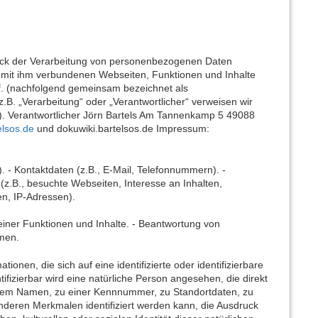
weck der Verarbeitung von personenbezogenen Daten
 mit ihm verbundenen Webseiten, Funktionen und Inhalte
uf. (nachfolgend gemeinsam bezeichnet als
z.B. „Verarbeitung“ oder „Verantwortlicher“ verweisen wir
). Verantwortlicher Jörn Bartels Am Tannenkamp 5 49088
lsos.de
und dokuwiki.bartelsos.de Impressum:
. - Kontaktdaten (z.B., E-Mail, Telefonnummern). -
 (z.B., besuchte Webseiten, Interesse an Inhalten,
en, IP-Adressen).
iner Funktionen und Inhalte. - Beantwortung von
men.
onen, die sich auf eine identifizierte oder identifizierbare
ifizierbar wird eine natürliche Person angesehen, die direkt
einem Namen, zu einer Kennnummer, zu Standortdaten, zu
deren Merkmalen identifiziert werden kann, die Ausdruck