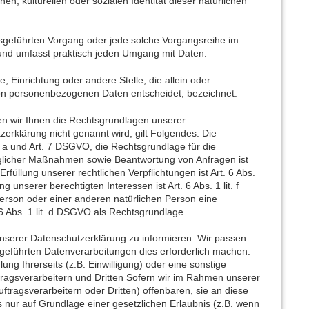
en, kulturellen oder sozialen Identität dieser natürlichen
ausgeführten Vorgang oder jede solche Vorgangsreihe im
nd umfasst praktisch jeden Umgang mit Daten.
e, Einrichtung oder andere Stelle, die allein oder
on personenbezogenen Daten entscheidet, bezeichnet.
 wir Ihnen die Rechtsgrundlagen unserer
erklärung nicht genannt wird, gilt Folgendes: Die
t. a und Art. 7 DSGVO, die Rechtsgrundlage für die
aglicher Maßnahmen sowie Beantwortung von Anfragen ist
rfüllung unserer rechtlichen Verpflichtungen ist Art. 6 Abs.
unserer berechtigten Interessen ist Art. 6 Abs. 1 lit. f
erson oder einer anderen natürlichen Person eine
6 Abs. 1 lit. d DSGVO als Rechtsgrundlage.
nserer Datenschutzerklärung zu informieren. Wir passen
geführten Datenverarbeitungen dies erforderlich machen.
ng Ihrerseits (z.B. Einwilligung) oder eine sonstige
ftragsverarbeitern und Dritten Sofern wir im Rahmen unserer
agsverarbeitern oder Dritten) offenbaren, sie an diese
es nur auf Grundlage einer gesetzlichen Erlaubnis (z.B. wenn