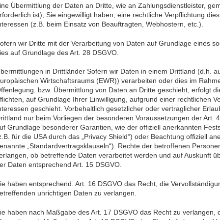
ine Übermittlung der Daten an Dritte, wie an Zahlungsdienstleister, gem
rforderlich ist), Sie eingewilligt haben, eine rechtliche Verpflichtung d
nteressen (z.B. beim Einsatz von Beauftragten, Webhostern, etc.).
ofern wir Dritte mit der Verarbeitung von Daten auf Grundlage eines s
ies auf Grundlage des Art. 28 DSGVO.
bermittlungen in Drittländer Sofern wir Daten in einem Drittland (d.h.
uropäischen Wirtschaftsraums (EWR)) verarbeiten oder dies im Rahme
ffenlegung, bzw. Übermittlung von Daten an Dritte geschieht, erfolgt di
flichten, auf Grundlage Ihrer Einwilligung, aufgrund einer rechtlichen 
nteressen geschieht. Vorbehaltlich gesetzlicher oder vertraglicher Erla
rittland nur beim Vorliegen der besonderen Voraussetzungen der Art. 44
uf Grundlage besonderer Garantien, wie der offiziell anerkannten Fes
z.B. für die USA durch das „Privacy Shield“) oder Beachtung offiziell an
enannte „Standardvertragsklauseln“). Rechte der betroffenen Persone
erlangen, ob betreffende Daten verarbeitet werden und auf Auskunft ü
er Daten entsprechend Art. 15 DSGVO.
ie haben entsprechend. Art. 16 DSGVO das Recht, die Vervollständigun
etreffenden unrichtigen Daten zu verlangen.
ie haben nach Maßgabe des Art. 17 DSGVO das Recht zu verlangen, da