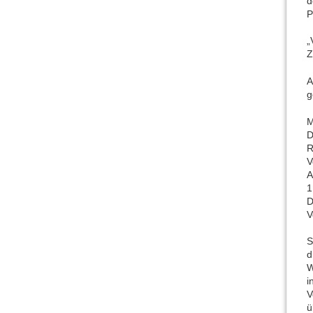
d
P
„
Z
A
g
M
D
R
V
A
1
D
V
S
d
W
i
V
ü