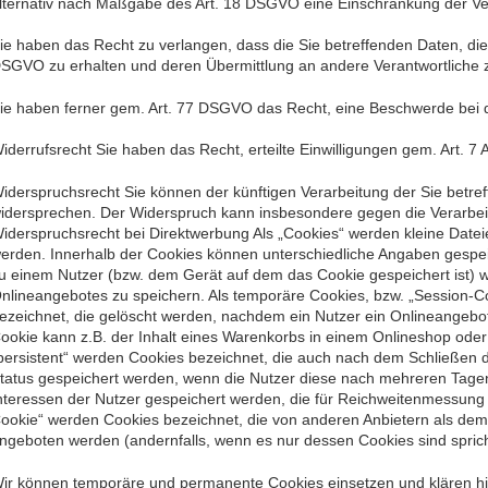
lternativ nach Maßgabe des Art. 18 DSGVO eine Einschränkung der Ve
ie haben das Recht zu verlangen, dass die Sie betreffenden Daten, die
SGVO zu erhalten und deren Übermittlung an andere Verantwortliche z
ie haben ferner gem. Art. 77 DSGVO das Recht, eine Beschwerde bei d
iderrufsrecht Sie haben das Recht, erteilte Einwilligungen gem. Art. 7
iderspruchsrecht Sie können der künftigen Verarbeitung der Sie betr
idersprechen. Der Widerspruch kann insbesondere gegen die Verarbei
iderspruchsrecht bei Direktwerbung Als „Cookies“ werden kleine Datei
erden. Innerhalb der Cookies können unterschiedliche Angaben gespei
u einem Nutzer (bzw. dem Gerät auf dem das Cookie gespeichert ist)
nlineangebotes zu speichern. Als temporäre Cookies, bzw. „Session-C
ezeichnet, die gelöscht werden, nachdem ein Nutzer ein Onlineangebot
ookie kann z.B. der Inhalt eines Warenkorbs in einem Onlineshop oder
persistent“ werden Cookies bezeichnet, die auch nach dem Schließen d
tatus gespeichert werden, wenn die Nutzer diese nach mehreren Tage
nteressen der Nutzer gespeichert werden, die für Reichweitenmessung
ookie“ werden Cookies bezeichnet, die von anderen Anbietern als dem 
ngeboten werden (andernfalls, wenn es nur dessen Cookies sind sprich
ir können temporäre und permanente Cookies einsetzen und klären h